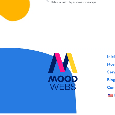
Sales funnel: Etapas claves y ventajas
Inic
Nos
Serv
Blo
Con