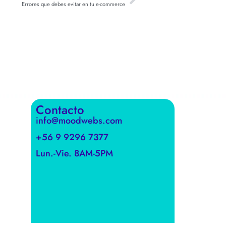
Errores que debes evitar en tu e-commerce
Contacto
info@moodwebs.com
+56 9 9296 7377
Lun.-Vie. 8AM-5PM