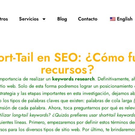
tros
Servicios
Blog
Contacto
English
hort-Tail en SEO: ¿Cómo f
recursos?
mportancia de realizar un
keywords research
. Definitivamente, 
sitio web. Solo de esta forma podremos lograr un posicionamiento 
strategia y las etapas importantes en esta investigación, dejamos 
o los tipos de palabras claves que existen: palabras de cola larga
extensión de cada palabra. Ahora, toca preguntarnos por qué es rele
lizar long-tail keywords? ¿Quizás prefieres usar short-tail keywor
guientes líneas. Primero, empezaremos por definir estos términos d
os para los diversos tipos de sitio web. Por último, te brindaremo