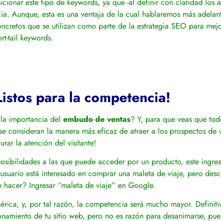
ionar este tipo de keywords, ya que -al definir con claridad los a
ia. Aunque, esta es una ventaja de la cual hablaremos más adela
oncretos que se utilizan como parte de la estrategia SEO para mejo
rt-tail keywords.
Listos para la competencia!
la importancia del
embudo de ventas
?
Y, para que veas que tod
 se consideran la manera más eficaz de atraer a los prospectos de 
ar la atención del visitante!
posibilidades a las que puede acceder por un producto, este ingres
 usuario está interesado en comprar una maleta de viaje, pero des
e hacer? Ingresar “maleta de viaje” en Google.
rica, y, por tal razón, la competencia será mucho mayor. Definiti
ionamiento de tu sitio web, pero no es razón para desanimarse, pu