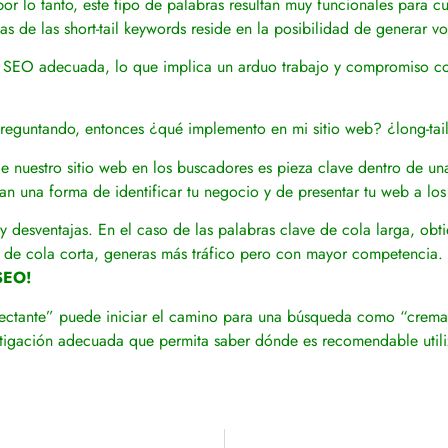
 por lo tanto, este tipo de palabras resultan muy funcionales para c
as de las short-tail keywords reside en la posibilidad de generar v
gia SEO adecuada, lo que implica un arduo trabajo y compromiso co
preguntando, entonces ¿qué implemento en mi sitio web? ¿long-tai
nuestro sitio web en los buscadores es pieza clave dentro de una
n una forma de identificar tu negocio y de presentar tu web a los 
y desventajas. En el caso de las palabras clave de cola larga, o
s de cola corta, generas más tráfico pero con mayor competencia.
 SEO!
ectante” puede iniciar el camino para una búsqueda como “crema
estigación adecuada que permita saber dónde es recomendable util