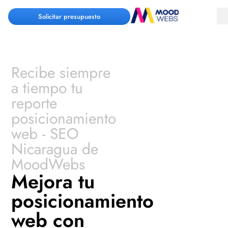
Solicitar presupuesto
Recibe siempre
a tiempo tu
reporte
posicionamiento
web - SEO
Nicaragua de
MoodWebs
Mejora tu
posicionamiento
web con