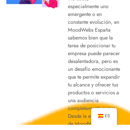
especialmente uno
emergente o en
constante evolución, en
MoodWebs
España
sabemos bien que la
tarea de posicionar tu
empresa puede parecer
desalentadora, pero es
un desafío emocionante
que te permite expandir
tu alcance y ofrecer tus
productos o servicios a
una audiencia
completamente nueva.
Desde la experiencia
ES
de MoodWebs
España
,