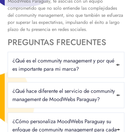
MoodWebs Paraguay, te asocias con un equipo
comprometido que no solo entiende las complejidades
del community management, sino que también se esfuerza
por superar las expectativas, impulsando el éxito a largo
plazo de tu presencia en redes sociales.
PREGUNTAS FRECUENTES
¿Qué es el community management y por qué
es importante para mi marca?
El community management es la gestión estratégica de las
¿Qué hace diferente el servicio de community
comunidades en línea de una marca en redes sociales. El
community management es crucial para tu marca porque te
management de MoodWebs Paraguay?
permite construir relaciones auténticas con tu audiencia,
fomentar la lealtad de los seguidores y aumentar el
Lo que nos distingue el community management de
compromiso, lo que a su vez puede impulsar el crecimiento
¿Cómo personaliza MoodWebs Paraguay su
MoodWebs Paraguay es nuestro enfoque holístico y
y el éxito de tu negocio en el entorno digital actual.
personalizado. En MoodWebs Paraguay, no nos limitamos a
enfoque de community management para cada