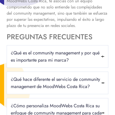
MoodWebs Costa Rica, te asocias con un equipo
comprometido que no solo entiende las complejidades
del community management, sino que también se esfuerza
por superar las expectativas, impulsando el éxito a largo
plazo de tu presencia en redes sociales.
PREGUNTAS FRECUENTES
¿Qué es el community management y por qué
es importante para mi marca?
El community management es la gestión estratégica de las
¿Qué hace diferente el servicio de community
comunidades en línea de una marca en redes sociales. El
community management es crucial para tu marca porque te
management de MoodWebs Costa Rica?
permite construir relaciones auténticas con tu audiencia,
fomentar la lealtad de los seguidores y aumentar el
Lo que nos distingue el community management de
compromiso, lo que a su vez puede impulsar el crecimiento
¿Cómo personaliza MoodWebs Costa Rica su
MoodWebs Costa Rica es nuestro enfoque holístico y
y el éxito de tu negocio en el entorno digital actual.
personalizado. En MoodWebs Costa Rica, no nos limitamos
enfoque de community management para cada