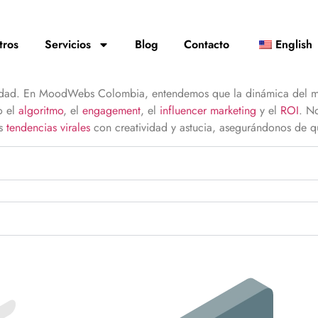
tros
Servicios
Blog
Contacto
English
idad.
En MoodWebs Colombia, entendemos que la dinámica del mund
o el
algoritmo
, el
engagement
, el
influencer
marketing
y el
ROI
. N
as
tendencias virales
con creatividad y astucia, asegurándonos de qu