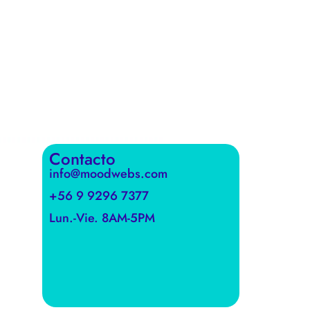
Contacto
info@moodwebs.com
+56 9 9296 7377
Lun.-Vie. 8AM-5PM