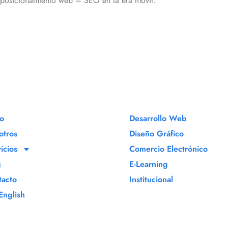
 posicionamiento web – SEO en la era móvil.
io
Desarrollo Web
otros
Diseño Gráfico
icios
Comercio Electrónico
g
E-Learning
tacto
Institucional
English