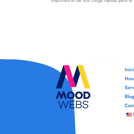
importancia de una carga rápida para el
Inic
Nos
Serv
Blo
Con