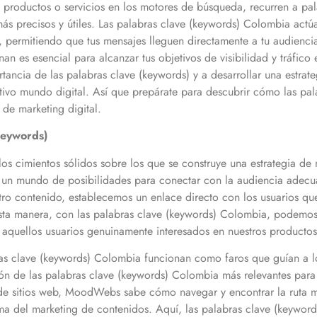
 productos o servicios en los motores de búsqueda, recurren a pa
más precisos y útiles. Las palabras clave (keywords)
Colombia
actúa
 permitiendo que tus mensajes lleguen directamente a tu audiencia
an es esencial para alcanzar tus objetivos de visibilidad y tráfi
ancia de las palabras clave (keywords) y a desarrollar una estrate
itivo mundo digital. Así que prepárate para descubrir cómo las pal
a de marketing digital.
Keywords)
s cimientos sólidos sobre los que se construye una estrategia de m
 a un mundo de posibilidades para conectar con la audiencia adecu
o contenido, establecemos un enlace directo con los usuarios qu
sta manera, con las palabras clave (keywords)
Colombia
, podemos 
 a aquellos usuarios genuinamente interesados en nuestros productos
ras clave (keywords)
Colombia
funcionan como faros que guían a lo
ón de las palabras clave (keywords)
Colombia
más relevantes para
de sitios web, MoodWebs sabe cómo navegar y encontrar la ruta m
a del marketing de contenidos. Aquí, las palabras clave (keywor