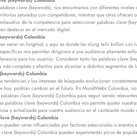
ave (keywords)
Colombia
alabras clave (keywords), nos encontramos con diferentes niveles
rritorios saturados con competidores, mientras que otras ofrecen 
xhaustivo de la competencia para seleccionar palabras clave (ke
tan destacar en el mercado digital.
(keywords)
Colombia
n variar en longitud, y aquí es donde las «long tail» brillan con l
específicas nos permiten dirigirnos a una audiencia altamente enf
vancia para los usuarios. Considerar tanto las palabras clave (k
ia más completa y efectiva para alcanzar a distintos segmentos de 
 (keywords)
Colombia
 las tendencias y los intereses de búsqueda evolucionan constantem
es hoy, podrían cambiar en el futuro. En MoodWebs
Colombia
, no
 palabras clave (keywords)
Colombia
para seguir siendo relevantes 
las palabras clave (keywords)
Colombia
nos permite ajustar nuestras
osa y actualizada para nuestra audiencia en el cambiante mundo d
clave (keywords)
Colombia
 pueden verse influenciadas por factores estacionales o eventos es
s clave (keywords)
Colombia
pueden experimentar picos de popula