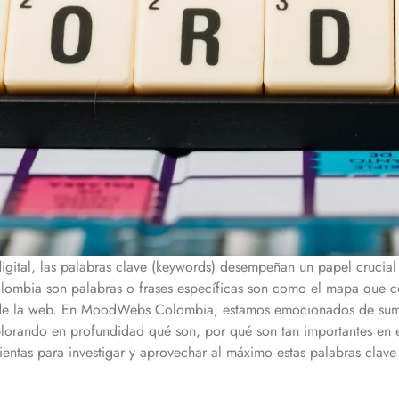
gital, las palabras clave (keywords) desempeñan un papel crucial e
lombia
son palabras o frases específicas son como el mapa que co
 de la web. En MoodWebs
Colombia
, estamos emocionados de sume
plorando en profundidad qué son, por qué son tan importantes en
mientas para investigar y aprovechar al máximo estas palabras clav