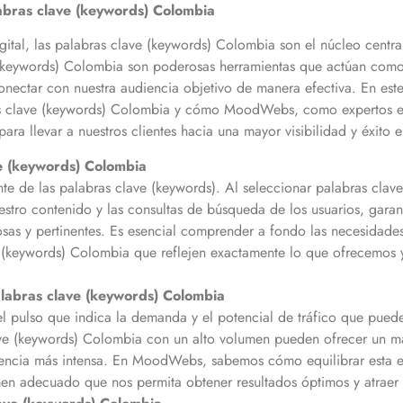
labras clave (keywords)
Colombia
gital, las palabras clave (keywords)
Colombia
son el núcleo centra
(keywords)
Colombia
son poderosas herramientas que actúan como e
ectar con nuestra audiencia objetivo de manera efectiva. En este
s clave (keywords)
Colombia
y cómo MoodWebs, como expertos en m
 para llevar a nuestros clientes hacia una mayor visibilidad y éxito
e (keywords)
Colombia
nte de las palabras clave (keywords). Al seleccionar palabras cla
stro contenido y las consultas de búsqueda de los usuarios, gara
sas y pertinentes. Es esencial comprender a fondo las necesidades 
e (keywords)
Colombia
que reflejen exactamente lo que ofrecemos 
labras clave (keywords)
Colombia
pulso que indica la demanda y el potencial de tráfico que pueden
ave (keywords)
Colombia
con un alto volumen pueden ofrecer un ma
ncia más intensa. En MoodWebs, sabemos cómo equilibrar esta ec
n adecuado que nos permita obtener resultados óptimos y atraer a