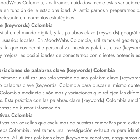
n MoodWebs
Colombia
, analizamos cuidadosamente estas variaciones
a
en función de la estacionalidad. Al anticiparnos y prepararnos 
 relevante en momentos estratégicos.
ve (keywords)
Colombia
vital en el mundo digital, y las palabras clave (keywords) geográf
a usuarios locales. En MoodWebs
Colombia
, utilizamos el geo-targ
s, lo que nos permite personalizar nuestras palabras clave (keywo
y mejora las posibilidades de conectarnos con clientes potenciales
variaciones de palabras clave (keywords)
Colombia
limitamos a utilizar una sola versión de una palabra clave (keywo
 o palabras clave (keywords)
Colombia
para buscar el mismo conten
Colombia
mediante sinónimos y variaciones que reflejen las difer
s. Esta práctica con las palabras clave (keywords)
Colombia
amplía
formas de buscar información.
tivas
Colombia
tivas son aquellas que excluimos de nuestras campañas para evitar
Webs
Colombia
, realizamos una investigación exhaustiva para ident
ado. Al utilizar palabras clave (keywords) negativas, aseguramos