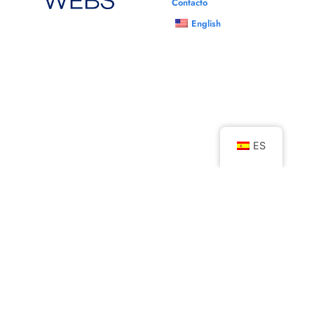
Contacto
en el diseño gráfico.
English
Asimismo, cabe destacar que MoodWebs Guatemala es una
empresa de marketing digital con gran presencia en
Argentina
,
Bolivia
,
Chile
,
Colombia
,
Costa Rica
,
Ecuador
,
El
Salvador
,
España
,
Guatemala
,
Honduras
,
México
,
Nicaragua
,
Panamá
,
Paraguay
,
Perú
,
Uruguay
y
Venezuela
. Por ello, te
brindamos los mejores elementos gráficos para tu marca.
ES