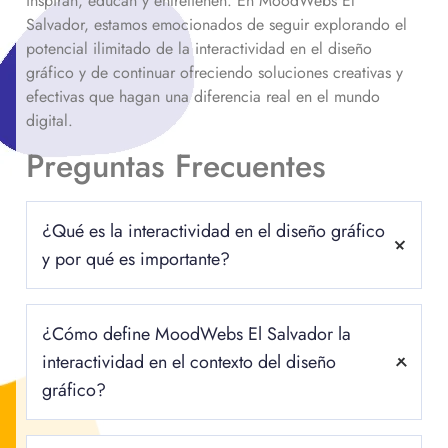
inspiran, educan y entretienen. En MoodWebs El
Salvador, estamos emocionados de seguir explorando el
potencial ilimitado de la interactividad en el diseño
gráfico y de continuar ofreciendo soluciones creativas y
efectivas que hagan una diferencia real en el mundo
digital.
Preguntas Frecuentes
¿Qué es la interactividad en el diseño gráfico
y por qué es importante?
La interactividad en el diseño gráfico es la capacidad de los
¿Cómo define MoodWebs El Salvador la
elementos visuales y funcionales de una plataforma digital
para responder de manera dinámica a las acciones del
interactividad en el contexto del diseño
usuario. Más allá de ser simplemente estática, la
gráfico?
interactividad permite que los usuarios participen
activamente en la experiencia, creando un diálogo entre ellos
MoodWebs El Salvador define la interactividad como la
y el contenido. Es importante porque mejora la experiencia