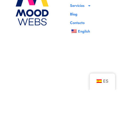
la creatividad, MoodWebs Argentina ayuda a sus clientes a
Servicios
crear experiencias de marca que dejan una impresión
Blog
duradera en la mente de su audiencia.
Contacto
Además, podemos asegurar que contamos con
English
conocimiento profundo del mercado, pues nos enorgullece
ofrecer un servicio integral y de calidad a empresas en
Argentina
,
Bolivia
,
Chile
,
Colombia
,
Costa Rica
,
Ecuador
,
El
Salvador
,
España
,
Guatemala
,
Honduras
,
México
,
Nicaragua
,
Panamá
,
Paraguay
,
Perú
,
Uruguay
y
Venezuela
.
ES