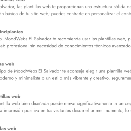
ador, las plantillas web te proporcionan una estructura sólida des
n básica de tu sitio web; puedes centrarte en personalizar el conte
incipiantes
eb, MoodWebs El Salvador te recomienda usar las plantillas web, p
o web profesional sin necesidad de conocimientos técnicos avanzado
las web
ipo de MoodWebs El Salvador te aconseja elegir una plantilla web
erno y minimalista o un estilo más vibrante y creativo, seguramen
tillas web
illa web bien diseñada puede elevar significativamente la percep
a impresión positiva en tus visitantes desde el primer momento, lo c
llas web