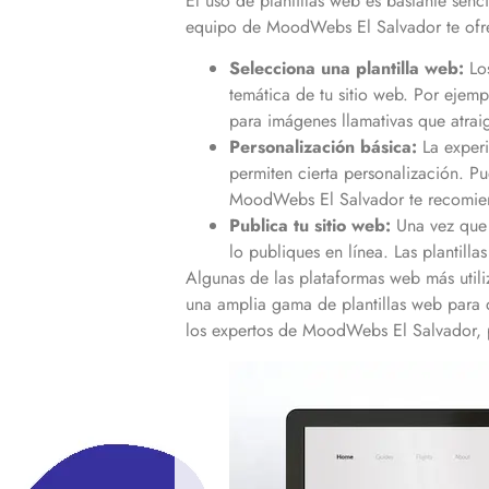
El uso de plantillas web es bastante sen
equipo de MoodWebs El Salvador te ofr
Selecciona una plantilla web:
Los
temática de tu sitio web. Por ejem
para imágenes llamativas que atrai
Personalización básica:
La experi
permiten cierta personalización. P
MoodWebs El Salvador te recomien
Publica tu sitio web:
Una vez que 
lo publiques en línea. Las plantil
Algunas de las plataformas web más utili
una amplia gama de plantillas web para d
los expertos de MoodWebs El Salvador, p