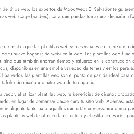
n de sitios web, los expertos de MoodWebs El Salvador te guiaremos
ginas web (page builders), para que puedas tomar una decisión infor
comentan que las plantillas web son esenciales en la creación de
s de tu nuevo hogar (sitio web) en la web. Las plantillas web func
, sino que también ahorran tiempo y esfuerzo en la construcción de
ficos, disponibles en una amplia variedad de temas y estilos para a
alvador, las plantillas web son el punto de partida ideal para cu
rtafolio de diseño o el sitio web de tu negocio.
ador, al utilizar plantillas web, te beneficias de diseños probado
enido, en lugar de comenzar desde cero tu sitio web. Además, estas
ión inteligente tanto para aquellos que están comenzando como p
las plantillas web te ofrecen la estructura y el estilo necesarios 