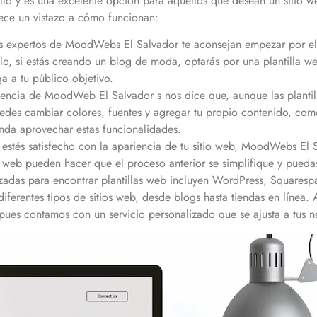
cillo y es una excelente opción para aquellos que desean un sitio w
ece un vistazo a cómo funcionan:
 expertos de MoodWebs El Salvador te aconsejan empezar por eleg
plo, si estás creando un blog de moda, optarás por una plantilla 
ga a tu público objetivo.
encia de MoodWeb El Salvador s nos dice que, aunque las planti
uedes cambiar colores, fuentes y agregar tu propio contenido, como
da aprovechar estas funcionalidades.
estés satisfecho con la apariencia de tu sitio web, MoodWebs El
las web pueden hacer que el proceso anterior se simplifique y pued
zadas para encontrar plantillas web incluyen WordPress, Squarespa
iferentes tipos de sitios web, desde blogs hasta tiendas en líne
ues contamos con un servicio personalizado que se ajusta a tus n