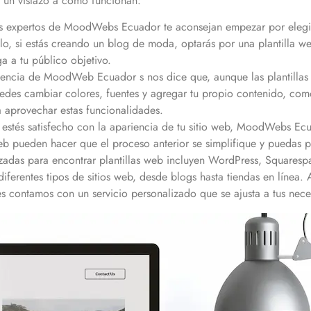
un vistazo a cómo funcionan:
 expertos de MoodWebs Ecuador te aconsejan empezar por elegir 
plo, si estás creando un blog de moda, optarás por una plantilla 
ga a tu público objetivo.
encia de MoodWeb Ecuador s nos dice que, aunque las plantillas
uedes cambiar colores, fuentes y agregar tu propio contenido, como
aprovechar estas funcionalidades.
estés satisfecho con la apariencia de tu sitio web, MoodWebs Ec
 web pueden hacer que el proceso anterior se simplifique y puedas 
zadas para encontrar plantillas web incluyen WordPress, Squarespa
iferentes tipos de sitios web, desde blogs hasta tiendas en líne
contamos con un servicio personalizado que se ajusta a tus nece