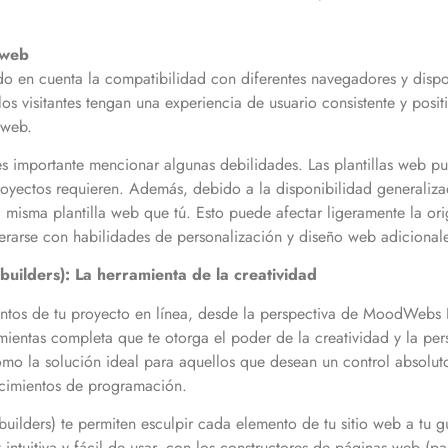
 web
do en cuenta la compatibilidad con diferentes navegadores y dispos
visitantes tengan una experiencia de usuario consistente y positiva
o web.
s importante mencionar algunas debilidades. Las plantillas web pu
yectos requieren. Además, debido a la disponibilidad generalizad
la misma plantilla web que tú. Esto puede afectar ligeramente la or
rarse con habilidades de personalización y diseño web adicionales
uilders): La herramienta de la creatividad
mientos de tu proyecto en línea, desde la perspectiva de MoodWebs
mientas completa que te otorga el poder de la creatividad y la per
mo la solución ideal para aquellos que desean un control absoluto 
nocimientos de programación.
uilders) te permiten esculpir cada elemento de tu sitio web a tu g
intuitiva y fácil de usar, con los constructores de páginas web (pag