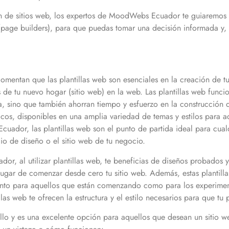
n de sitios web, los expertos de MoodWebs Ecuador te guiaremos a t
page builders), para que puedas tomar una decisión informada y, l
entan que las plantillas web son esenciales en la creación de tu 
s de tu nuevo hogar (sitio web) en la web. Las plantillas web func
, sino que también ahorran tiempo y esfuerzo en la construcción de
ficos, disponibles en una amplia variedad de temas y estilos para a
ador, las plantillas web son el punto de partida ideal para cualq
lio de diseño o el sitio web de tu negocio.
, al utilizar plantillas web, te beneficias de diseños probados y
 lugar de comenzar desde cero tu sitio web. Además, estas plantill
 tanto para aquellos que están comenzando como para los experim
illas web te ofrecen la estructura y el estilo necesarios para que t
cillo y es una excelente opción para aquellos que desean un sitio w