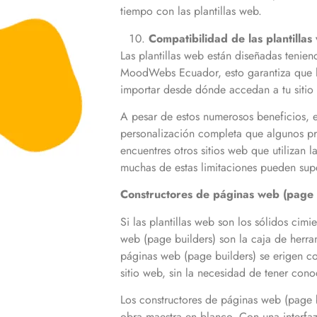
tiempo con las plantillas web.
Compatibilidad de las plantillas
Las plantillas web están diseñadas tenien
MoodWebs Ecuador, esto garantiza que los 
importar desde dónde accedan a tu siti
A pesar de estos numerosos beneficios, e
personalización completa que algunos pro
encuentres otros sitios web que utilizan 
muchas de estas limitaciones pueden supe
Constructores de páginas web (page b
Si las plantillas web son los sólidos ci
web (page builders) son la caja de herra
páginas web (page builders) se erigen co
sitio web, sin la necesidad de tener co
Los constructores de páginas web (page b
obra maestra en blanco. Con una interfaz 