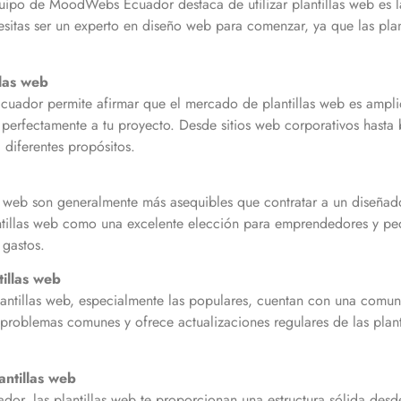
quipo de MoodWebs Ecuador destaca de utilizar plantillas web es l
sitas ser un experto en diseño web para comenzar, ya que las plant
llas web
dor permite afirmar que el mercado de plantillas web es amplio 
e perfectamente a tu proyecto. Desde sitios web corporativos hasta
a diferentes propósitos.
as web son generalmente más asequibles que contratar a un diseña
illas web como una excelente elección para emprendedores y pe
s gastos.
illas web
illas web, especialmente las populares, cuentan con una comuni
roblemas comunes y ofrece actualizaciones regulares de las planti
antillas web
, las plantillas web te proporcionan una estructura sólida desde 