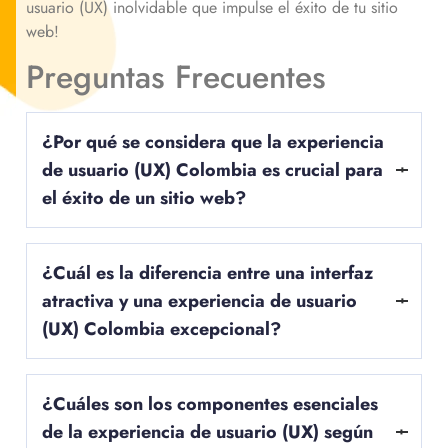
usuario (UX) inolvidable que impulse el éxito de tu sitio
web!
Preguntas Frecuentes
¿Por qué se considera que la experiencia
de usuario (UX)
Colombia es crucial para
el éxito de un sitio web?
La experiencia de usuario (UX) es crucial para el éxito de un
¿Cuál es la diferencia entre una interfaz
sitio web porque, en última instancia, determina cómo se
sienten y reaccionan los visitantes al interactuar con el sitio.
atractiva y una experiencia de usuario
En un entorno digital altamente competitivo, donde los
(UX) Colombia excepcional?
usuarios tienen una amplia variedad de opciones
disponibles, es fundamental destacar. Una experiencia de
A menudo, las personas confunden una interfaz atractiva con
usuario (UX) Colombia positiva no solo hace que los
¿Cuáles son los componentes esenciales
una experiencia de usuario (UX) Colombia excepcional. Si
usuarios se sientan satisfechos, sino que también los alienta
bien una interfaz atractiva se refiere principalmente a la
a regresar y a convertirse en clientes leales. Un sitio web con
de la experiencia de usuario (UX) según