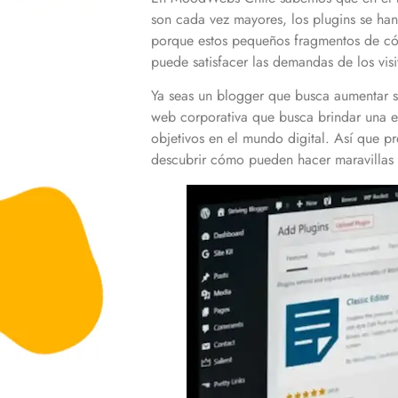
son cada vez mayores, los plugins se ha
porque estos pequeños fragmentos de cód
puede satisfacer las demandas de los vis
Ya seas un blogger que busca aumentar s
web corporativa que busca brindar una ex
objetivos en el mundo digital. Así que 
descubrir cómo pueden hacer maravillas 