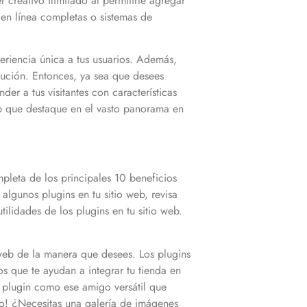
 creativo ilimitado al permitirte agregar
 en línea completas o sistemas de
periencia única a tus usuarios. Además,
olución. Entonces, ya sea que desees
er a tus visitantes con características
eb que destaque en el vasto panorama en
leta de los principales 10 beneficios
s algunos plugins en tu sitio web, revisa
ilidades de los plugins en tu sitio web.
web de la manera que desees. Los plugins
s que te ayudan a integrar tu tienda en
un plugin como ese amigo versátil que
so! ¿Necesitas una galería de imágenes