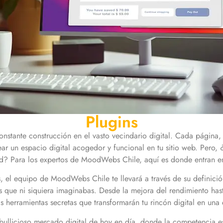
Plugins
nstante construcción en el vasto vecindario digital. Cada página, 
ear un espacio digital acogedor y funcional en tu sitio web. Per
tud? Para los expertos de MoodWebs Chile, aquí es donde entran en
s, el equipo de MoodWebs Chile te llevará a través de su definició
 que ni siquiera imaginabas. Desde la mejora del rendimiento has
 herramientas secretas que transformarán tu rincón digital en un
licioso mercado digital de hoy en día, donde la competencia es f