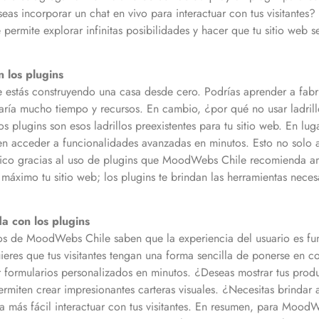
eas incorporar un chat en vivo para interactuar con tus visitantes
te permite explorar infinitas posibilidades y hacer que tu sitio we
 los plugins
estás construyendo una casa desde cero. Podrías aprender a fabri
varía mucho tiempo y recursos. En cambio, ¿por qué no usar ladrillo
lugins son esos ladrillos preexistentes para tu sitio web. En luga
en acceder a funcionalidades avanzadas en minutos. Esto no solo a
ico gracias al uso de plugins que MoodWebs Chile recomienda am
áximo tu sitio web; los plugins te brindan las herramientas neces
a con los plugins
rtos de MoodWebs Chile saben que la experiencia del usuario es f
ieres que tus visitantes tengan una forma sencilla de ponerse en c
r formularios personalizados en minutos. ¿Deseas mostrar tus prod
rmiten crear impresionantes carteras visuales. ¿Necesitas brindar a
a más fácil interactuar con tus visitantes. En resumen, para MoodW