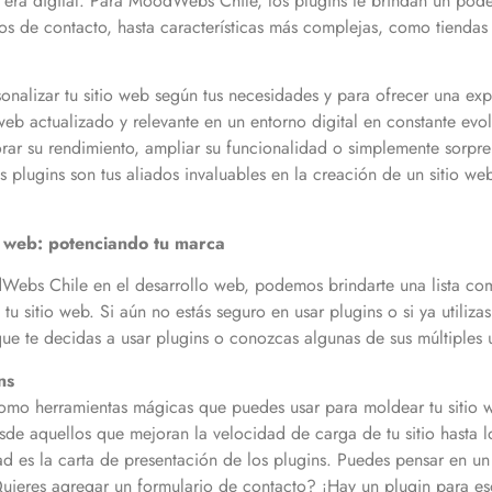
a era digital. Para MoodWebs Chile, los plugins te brindan un poder
s de contacto, hasta características más complejas, como tiendas
sonalizar tu sitio web según tus necesidades y para ofrecer una ex
 web actualizado y relevante en un entorno digital en constante ev
rar su rendimiento, ampliar su funcionalidad o simplemente sorprend
 plugins son tus aliados invaluables en la creación de un sitio w
io web: potenciando tu marca
Webs Chile en el desarrollo web, podemos brindarte una lista comp
 tu sitio web. Si aún no estás seguro en usar plugins o si ya utiliza
 te decidas a usar plugins o conozcas algunas de sus múltiples ut
ns
mo herramientas mágicas que puedes usar para moldear tu sitio 
sde aquellos que mejoran la velocidad de carga de tu sitio hasta lo
idad es la carta de presentación de los plugins. Puedes pensar en 
Quieres agregar un formulario de contacto? ¡Hay un plugin para e