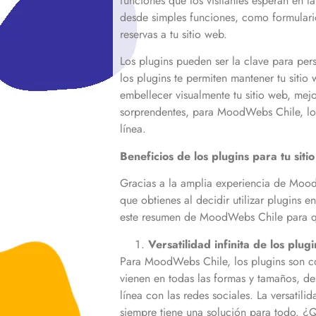
funciones que los visitantes esperan en l
desde simples funciones, como formulario
reservas a tu sitio web.
Los plugins pueden ser la clave para per
los plugins te permiten mantener tu sitio
embellecer visualmente tu sitio web, mejo
sorprendentes, para MoodWebs Chile, los
línea.
Beneficios de los plugins para tu sit
Gracias a la amplia experiencia de Mood
que obtienes al decidir utilizar plugins en
este resumen de MoodWebs Chile para que
Versatilidad infinita de los plugi
Para MoodWebs Chile, los plugins son co
vienen en todas las formas y tamaños, de
línea con las redes sociales. La versatil
siempre tiene una solución para todo. ¿