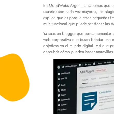
En MoodWebs Argentina sabemos que en el
usuarios son cada vez mayores, los plug
explica que es porque estos pequeños fr
multifuncional que puede satisfacer las 
Ya seas un blogger que busca aumentar s
web corporativa que busca brindar una ex
objetivos en el mundo digital. Así que 
descubrir cómo pueden hacer maravillas 