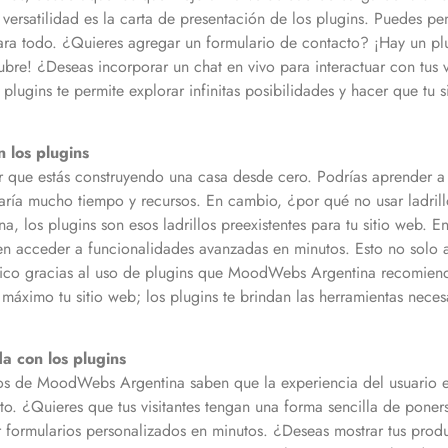
a versatilidad es la carta de presentación de los plugins. Puedes 
para todo. ¿Quieres agregar un formulario de contacto? ¡Hay un pl
bre! ¿Deseas incorporar un chat en vivo para interactuar con tus 
s plugins te permite explorar infinitas posibilidades y hacer que t
 los plugins
 que estás construyendo una casa desde cero. Podrías aprender a f
varía mucho tiempo y recursos. En cambio, ¿por qué no usar ladrillo
os plugins son esos ladrillos preexistentes para tu sitio web. En 
en acceder a funcionalidades avanzadas en minutos. Esto no solo a
ico gracias al uso de plugins que MoodWebs Argentina recomiend
áximo tu sitio web; los plugins te brindan las herramientas neces
a con los plugins
rtos de MoodWebs Argentina saben que la experiencia del usuario 
to. ¿Quieres que tus visitantes tengan una forma sencilla de pone
r formularios personalizados en minutos. ¿Deseas mostrar tus prod