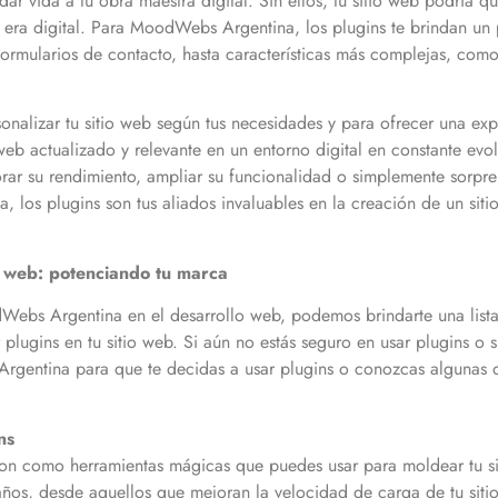
ar vida a tu obra maestra digital. Sin ellos, tu sitio web podría qu
a era digital. Para MoodWebs Argentina, los plugins te brindan un p
rmularios de contacto, hasta características más complejas, como
sonalizar tu sitio web según tus necesidades y para ofrecer una ex
 web actualizado y relevante en un entorno digital en constante ev
rar su rendimiento, ampliar su funcionalidad o simplemente sorprend
 los plugins son tus aliados invaluables en la creación de un sit
io web: potenciando tu marca
Webs Argentina en el desarrollo web, podemos brindarte una lista
 plugins en tu sitio web. Si aún no estás seguro en usar plugins o si
gentina para que te decidas a usar plugins o conozcas algunas de 
ns
on como herramientas mágicas que puedes usar para moldear tu si
ños, desde aquellos que mejoran la velocidad de carga de tu sitio 