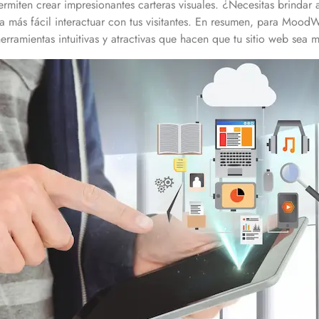
rmiten crear impresionantes carteras visuales. ¿Necesitas brindar a
a más fácil interactuar con tus visitantes. En resumen, para Mood
erramientas intuitivas y atractivas que hacen que tu sitio web sea