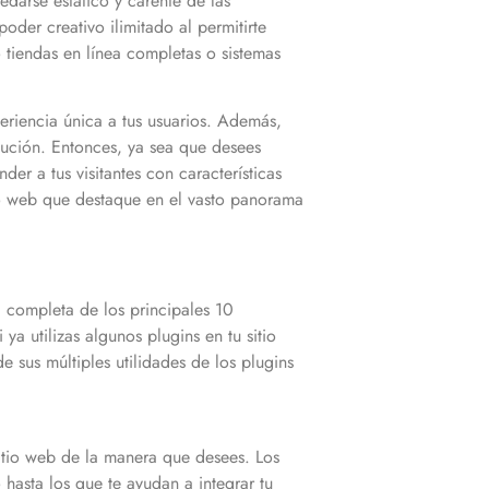
edarse estático y carente de las
oder creativo ilimitado al permitirte
 tiendas en línea completas o sistemas
periencia única a tus usuarios. Además,
olución. Entonces, ya sea que desees
er a tus visitantes con características
io web que destaque en el vasto panorama
 completa de los principales 10
 ya utilizas algunos plugins en tu sitio
sus múltiples utilidades de los plugins
tio web de la manera que desees. Los
hasta los que te ayudan a integrar tu