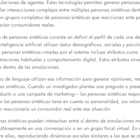
laciones de agentes. Estas tecnologías permiten generar personas 
lar interacciones complejas entre múltiples personas sintéticas dent
on grupos completos de personas sintéticas que reaccionan ante pro
arían consumidores reales.
de personas sintéticas consiste en definir el perfil de cada una de 
 inteligencia artificial utilizan datos demográficos, sociales y psic
ersonas sintéticas creadas por el sistema incluye atributos como e
traciones habituales y comportamiento digital. Estos atributos sir
 dentro de las simulaciones.
os de lenguaje utilizan esa información para generar opiniones, re
nas sintéticas. Cuando un investigador plantea una pregunta o pre
oducto o una campaña de marketing— las personas sintéticas respon
 las personas sintéticas tiene en cuenta su personalidad, sus val
 reaccionaría un consumidor real ante esa situación.
as sintéticas pueden interactuar entre sí dentro de simulaciones mul
ultáneamente en una conversación o en un grupo focal virtual. En e
re ellas, reproduciendo dinámicas sociales similares a las que se o