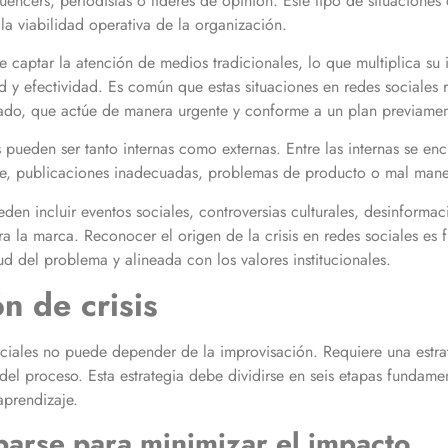
uencers, periodistas o líderes de opinión. Este tipo de situacione
 la viabilidad operativa de la organización.
e captar la atención de medios tradicionales, lo que multiplica su
 y efectividad. Es común que estas situaciones en redes sociales r
nado, que actúe de manera urgente y conforme a un plan previamen
s pueden ser tanto internas como externas. Entre las internas se e
iente, publicaciones inadecuadas, problemas de producto o mal mane
eden incluir eventos sociales, controversias culturales, desinform
a la marca. Reconocer el origen de la crisis en redes sociales es 
ud del problema y alineada con los valores institucionales.
n de crisis
sociales no puede depender de la improvisación. Requiere una estrat
del proceso. Esta estrategia debe dividirse en seis etapas fundamen
aprendizaje.
iparse para minimizar el impacto