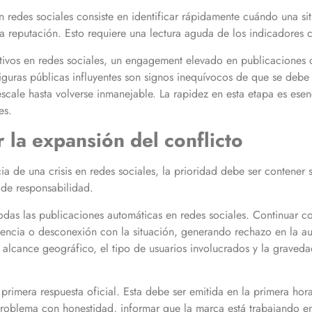
en redes sociales consiste en identificar rápidamente cuándo una s
a reputación. Esto requiere una lectura aguda de los indicadores c
vos en redes sociales, un engagement elevado en publicaciones cr
iguras públicas influyentes son signos inequívocos de que se debe 
cale hasta volverse inmanejable. La rapidez en esta etapa es esenc
es.
 la expansión del conflicto
a de una crisis en redes sociales, la prioridad debe ser contener 
 de responsabilidad.
odas las publicaciones automáticas en redes sociales. Continuar c
rencia o desconexión con la situación, generando rechazo en la au
u alcance geográfico, el tipo de usuarios involucrados y la graved
a primera respuesta oficial. Esta debe ser emitida en la primera hor
problema con honestidad, informar que la marca está trabajando e