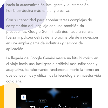
hacia la automatización inteligente y la interacción
hombre-máquina más natural y efectiva.
Con su capacidad para abordar tareas complejas de
comprensión del lenguaje con una precisión sin
precedentes, Google Gemini está destinado a ser una
fuerza impulsora detrás de la próxima ola de innovación
en una amplia gama de industrias y campos de
aplicación.
La llegada de Google Gemini marca un hito histórico en
el viaje hacia una inteligencia artificial más sofisticada y
adaptativa, transformando fundamentalmente la forma en
que concebimos y utilizamos la tecnología en nuestra vida
cotidiana.