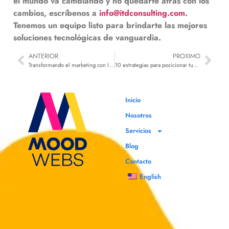
el mundo va cambiando y no quedarte atrás con los
cambios, escríbenos a
info@itdconsulting.com
.
Tenemos un equipo listo para brindarte las mejores
soluciones tecnológicas de vanguardia.
ANTERIOR
PROXIMO
Transformando el marketing con IA y automatización: Beneficios y estrategias
10 estrategias para posicionar tus videos: El SEO en TikTok
Inicio
Nosotros
Servicios
Blog
Contacto
English