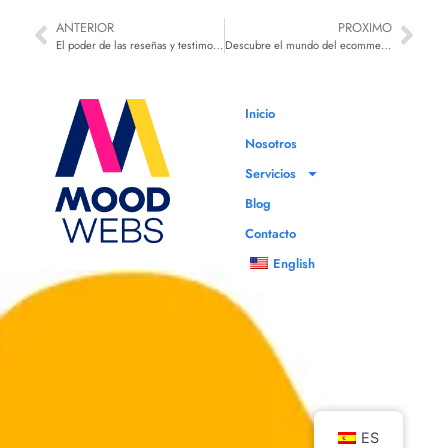
ANTERIOR
PROXIMO
El poder de las reseñas y testimonios: ¿Cómo generar y gestionar opiniones positivas de los clientes?
Descubre el mundo del ecommerce: Tipos y cómo empezar el tuyo
Inicio
Nosotros
Servicios
Blog
Contacto
English
ES