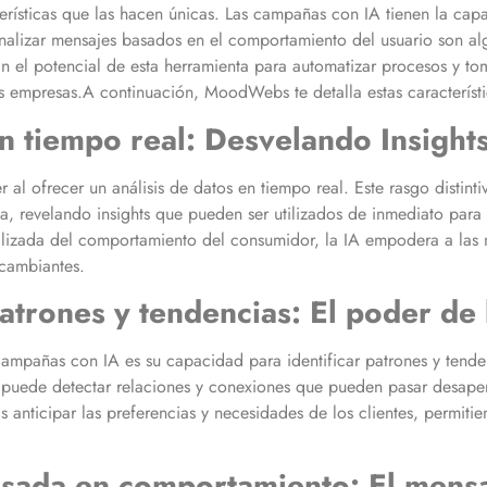
erísticas que las hacen únicas. Las campañas con IA tienen la capa
sonalizar mensajes basados en el comportamiento del usuario son alg
el potencial de esta herramienta para automatizar procesos y toma
as empresas.A continuación, MoodWebs te detalla estas característ
en tiempo real: Desvelando Insight
al ofrecer un análisis de datos en tiempo real. Este rasgo distint
, revelando insights que pueden ser utilizados de inmediato para aju
alizada del comportamiento del consumidor, la IA empodera a las 
 cambiantes.
patrones y tendencias: El poder de 
 campañas con IA es su capacidad para identificar patrones y tend
 IA puede detectar relaciones y conexiones que pueden pasar desape
 anticipar las preferencias y necesidades de los clientes, permitie
asada en comportamiento: El mens