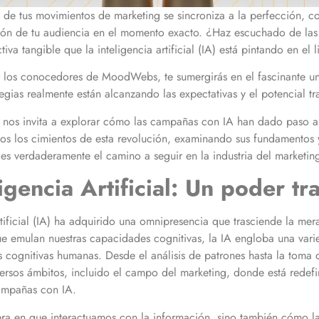
de tus movimientos de marketing se sincroniza a la perfección, co
ón de tu audiencia en el momento exacto. ¿Haz escuchado de las 
iva tangible que la inteligencia artificial (IA) está pintando en el 
or los conocedores de MoodWebs, te sumergirás en el fascinante u
tegias realmente están alcanzando las expectativas y el potencial 
dad nos invita a explorar cómo las campañas con IA han dado paso
os los cimientos de esta revolución, examinando sus fundamentos y
s verdaderamente el camino a seguir en la industria del marketin
ligencia Artificial: Un poder t
artificial (IA) ha adquirido una omnipresencia que trasciende la me
e emulan nuestras capacidades cognitivas, la IA engloba una vari
s cognitivas humanas. Desde el análisis de patrones hasta la toma 
sos ámbitos, incluido el campo del marketing, donde está redefin
ampañas con IA.
era en que interactuamos con la información, sino también cómo l