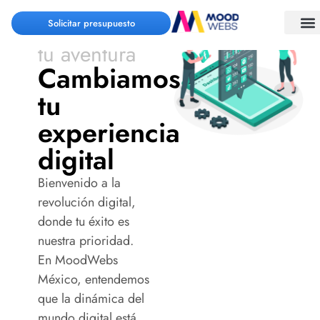
Solicitar presupuesto
Comencemos
tu aventura
Cambiamos
tu
experiencia
digital
Bienvenido a la
revolución digital,
donde tu éxito es
nuestra prioridad.
En MoodWebs
México, entendemos
que la dinámica del
mundo digital está