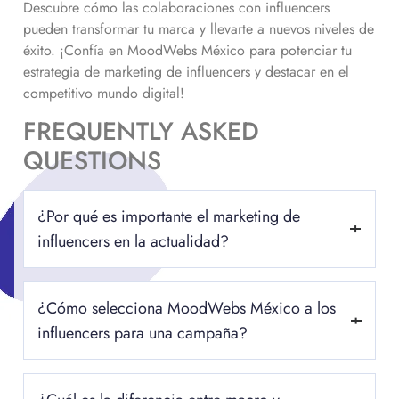
Descubre cómo las colaboraciones con influencers
pueden transformar tu marca y llevarte a nuevos niveles de
éxito. ¡Confía en MoodWebs México para potenciar tu
estrategia de marketing de influencers y destacar en el
competitivo mundo digital!
FREQUENTLY ASKED
QUESTIONS
¿Por qué es importante el marketing de
influencers en la actualidad?
Influencer marketing on social media has gained importance
¿Cómo selecciona MoodWebs México a los
in the digital age due to its ability to connect brands with
audiences authentically. In a saturated advertising landscape,
influencers para una campaña?
consumers seek genuine experiences, and influencers, with
their ability to build strong relationships with their followers,
La selección de influencers es un proceso meticuloso en
offer a valuable channel to convey brand messages more